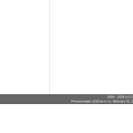
2004 - 2026 (c) C
Provozovatel: 123Can s.r.o.; Bečváry 51; 