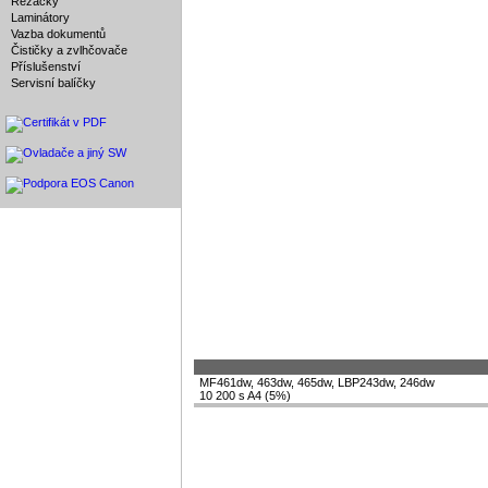
Řezačky
Laminátory
Vazba dokumentů
Čističky a zvlhčovače
Příslušenství
Servisní balíčky
MF461dw, 463dw, 465dw, LBP243dw, 246dw
10 200 s A4 (5%)