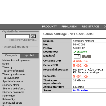
|
|
|
PRODUKTY
PŘIHLÁŠENÍ
REGISTRACE
D
Vyhledávání
Canon cartridge 070H black - detail
rozšířené vyhledávání...
Skupina
spotřební materiál
Kód
5640C002
Stromová struktura
PartNo
5640C002
Dostupnost
skladem
Kategorie
Výrobci
Množství
Multifunkce a kopírovací
Cena bez DPH
4 464 Kč
stroje
Cena s DPH
5 402 Kč
Tiskárny
Recyklační poplatek
bez DPH:
2 Kč
; s DPH:
2
Tiskárny přenosné
Kč
; Tonery a cartridge
Tiskárny velkoform.
Cena celk.
5 404 Kč
Tisková média
Záruka pro
24 Měsíce
Spotřební materiál
nepodnikatele
Skenery stolní
Záruka pro firmy
6 Měsíce
Skenery velkoform.
Status
ü
- V ceníku
Skenery dokument.
Foto Video
Kalkulačky
Skartovací stroje