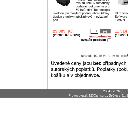
minutu <br> Automatický
podavač dokumentů pro
80 listů <br> Technologie
uvolnění po dvojitém podání <br> Odolný
Ultrazvu
design s velkým pětiřádkovým ovládacím
Software
pan
TWAIN
23 389 Kč
11 31
(28 300 Kč s DPH)
(13 690 
na objednávku
označit produkt:
stránek: 1/1
1
polož
Uvedené ceny jsou
bez
případných 
autorských poplatků. Poplatky (poku
košíku a v objednávce.
2004 - 2026 (c) C
Provozovatel: 123Can s.r.o.; Bečváry 51; 