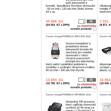
typů dokumentů a
formátů. Specifikace Rychlost skenování
Ultrakomp
: 60 str./min / 120 obr./min Stolní skener
mobility
A3 s au
totožnos
45 086 Kč
7 331
(54 554 Kč s DPH)
(8 871 K
na objednávku
označit produkt:
Canon imageFORMULA DR-C350 (A4)
Canon im
Vysoce kompaktní a
produktivní skener
dokumentů formátu A4
navržený pro snadné
skenování v rámci
různých pracovních
postupů pro dokumenty,
který nabízí spolehlivé podávání a
disponuj
výsledky s vynikající obrazovou kvalitou.
vyroben 
50 str./min / 100 obr./min Rychlo
plastů, r
13 054 Kč
16 06
(15 795 Kč s DPH)
(19 435 
na objednávku
označit produkt:
Canon imageFORMULA DR-M260 (A4)
Canon i
Vestavěný DR procesor,
který zajišťuje skenování
rychlostí až 60 stran za
minutu / 120 obrázků za