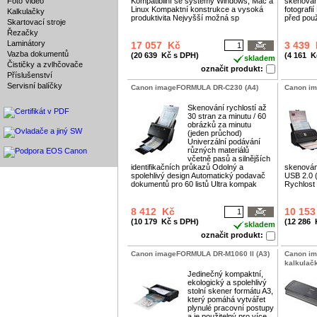
Foto Video
Kompatibilní se systémy Windows, Mac a
skenován
Linux Kompaktní konstrukce a vysoká
fotografií
Kalkulačky
produktivita Nejvyšší možná sp
před použ
Skartovací stroje
Řezačky
Laminátory
17 057 Kč
3 439
Vazba dokumentů
(20 639 Kč s DPH)
(4 161 K
skladem
Čističky a zvlhčovače
označit produkt:
Příslušenství
Servisní balíčky
Canon imageFORMULA DR-C230 (A4)
Canon i
Skenování rychlostí až
30 stran za minutu / 60
obrázků za minutu
(jeden průchod)
Univerzální podávání
různých materiálů
včetně pasů a silnějších
identifikačních průkazů Odolný a
skenování
spolehlivý design Automatický podavač
USB 2.0 
dokumentů pro 60 listů Ultra kompak
Rychlost 
8 412 Kč
10 15
(10 179 Kč s DPH)
(12 286 
skladem
označit produkt:
Canon imageFORMULA DR-M1060 II (A3)
Canon im
kalkulačk
Jedinečný kompaktní,
ekologický a spolehlivý
stolní skener formátu A3,
který pomáhá vytvářet
plynulé pracovní postupy
a je použitelný pro více