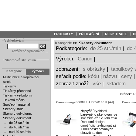
|
|
|
PRODUKTY
PŘIHLÁŠENÍ
REGISTRACE
D
Vyhledávání
Kategorie
>> Skenery dokument.
Podkategorie:
do 25 str./min
|
do 4
rozšířené vyhledávání...
Výrobci:
Canon
|
Stromová struktura
zobrazení:
s obrázky
|
tabulkový 
Kategorie
Výrobci
seřadit podle:
kódu
|
názvu
|
ceny
Multifunkce a kopírovací
stroje
zobrazit zboží:
vše
|
skladem
Tiskárny
Tiskárny přenosné
stránek: 1
Tiskárny velkoform.
Tisková média
Canon imageFORMULA DR-M160 II (A4)
Canon im
Spotřební materiál
Skenery stolní
Nejvyšší rychlosti
Skenery velkoform.
barevného skenování ve
Skenery dokument.
své třídě až 120 obr./min
Robustní design
do 25 str./min
umožňující zvládnout až
do 40 str./min
7 000 naskenovaných
nad 40 str./min
obrazů za den