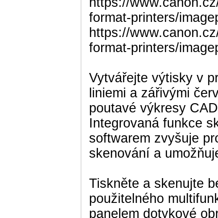
https://www.canon.cz
format-printers/image
https://www.canon.cz
format-printers/image
Vytvářejte výtisky v p
liniemi a zářivými čer
poutavé výkresy CAD 
Integrovaná funkce s
softwarem zvyšuje prod
skenování a umožňuje
Tiskněte a skenujte 
použitelného multifun
panelem dotykové ob