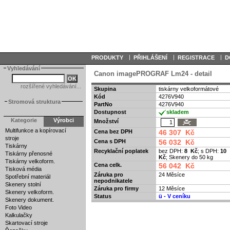
|
|
|
PRODUKTY
PŘIHLÁŠENÍ
REGISTRACE
D
Vyhledávání
Canon imagePROGRAF Lm24 - detail
rozšířené vyhledávání...
Skupina
tiskárny velkoformátové
Kód
4276V940
Stromová struktura
PartNo
4276V940
Dostupnost
skladem
Kategorie
Výrobci
Množství
Multifunkce a kopírovací
Cena bez DPH
46 307 Kč
stroje
Cena s DPH
56 032 Kč
Tiskárny
Recyklační poplatek
bez DPH:
8 Kč
; s DPH:
10
Tiskárny přenosné
Kč
; Skenery do 50 kg
Tiskárny velkoform.
Cena celk.
56 042 Kč
Tisková média
Záruka pro
24 Měsíce
Spotřební materiál
nepodnikatele
Skenery stolní
Záruka pro firmy
12 Měsíce
Skenery velkoform.
Status
ü
- V ceníku
Skenery dokument.
Foto Video
Kalkulačky
Skartovací stroje