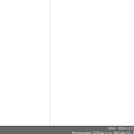
2004 - 2026 (c) C
Provozovatel: 123Can s.r.o.; Bečváry 51; 