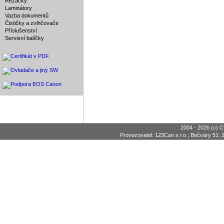
Řezačky
Laminátory
Vazba dokumentů
Čističky a zvlhčovače
Příslušenství
Servisní balíčky
2004 - 2026 (c) C
Provozovatel: 123Can s.r.o.; Bečváry 51; 