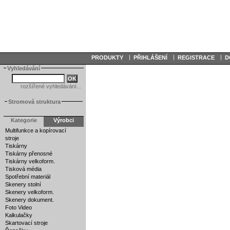
|
|
|
PRODUKTY
PŘIHLÁŠENÍ
REGISTRACE
D
Vyhledávání
rozšířené vyhledávání...
Stromová struktura
Kategorie
Výrobci
Multifunkce a kopírovací
stroje
Tiskárny
Tiskárny přenosné
Tiskárny velkoform.
Tisková média
Spotřební materiál
Skenery stolní
Skenery velkoform.
Skenery dokument.
Foto Video
Kalkulačky
Skartovací stroje