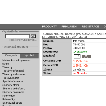
|
|
|
PRODUKTY
PŘIHLÁŠENÍ
REGISTRACE
D
Vyhledávání
Canon NB-15L baterie (PS SX620/SX720/S
MarkIII/G9x/G9x MarkII) - detail
rozšířené vyhledávání...
Skupina
foto-video
Kód
7445C001
Stromová struktura
PartNo
7445C001
Dostupnost
skladem
Kategorie
Výrobci
Množství
Multifunkce a kopírovací
Cena bez DPH
1 274 Kč
stroje
Cena s DPH
1 541 Kč
Tiskárny
Záruka
24 Měsíce
Tiskárny přenosné
Status
¬
- Novinka
Tiskárny velkoform.
Tisková média
Spotřební materiál
Skenery stolní
Skenery velkoform.
Skenery dokument.
Foto Video
Kalkulačky
Skartovací stroje