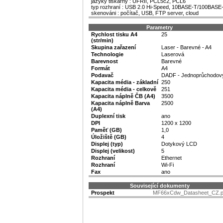
jazyky tiskárny : UFRII, PCL5c2, PCL6
typ rozhraní : USB 2.0 Hi-Speed, 10BASE-T/100BASE-T
skenováni : počítač, USB, FTP server, cloud
Parametry
Rychlost tisku A4
25
(str/min)
Skupina zařazení
Laser - Barevné - A4
Technologie
Laserová
Barevnost
Barevné
Formát
A4
Podavač
DADF - Jednoprůchodov
Kapacita média - základní
250
Kapacita média - celkově
251
Kapacita náplně ČB (A4)
3500
Kapacita náplně Barva
2500
(A4)
Duplexní tisk
ano
DPI
1200 x 1200
Paměť (GB)
1,0
Úložiště (GB)
4
Displej (typ)
Dotykový LCD
Displej (velikost)
5
Rozhraní
Ethernet
Rozhraní
Wi-Fi
Fax
ano
Související dokumenty
Prospekt
MF66xCdw_Datasheet_CZ.p