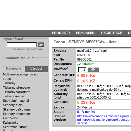
|
|
|
PRODUKTY
PŘIHLÁŠENÍ
REGISTRACE
D
Vyhledávání
Canon i-SENSYS MF667Cdw - detail
rozšířené vyhledávání...
Skupina
multifunkční zařízení
Kód
6928C001
Stromová struktura
PartNo
6928C001
Dostupnost
skladem
Kategorie
Výrobci
Množství
Multifunkce a kopírovací
Cena bez DPH
6 699 Kč
stroje
Cena s DPH
8 105 Kč
Tiskárny
Recyklační
bez DPH:
13 Kč
; s DPH:
15 Kč
; Kop
Tiskárny přenosné
poplatek
tiskárny a multifunkce do 50 kg
Tiskárny velkoform.
Autorský
bez DPH:
90 Kč
; s DPH:
109 Kč
; Mu
Tisková média
fond
přístroje 5001-10000 Kč
Spotřební materiál
Cena celk.
8 229 Kč
Skenery stolní
Záruka
24 Měsíce
Skenery velkoform.
Status
ü
- V ceníku
Skenery dokument.
Stránka
https://www.canon.cz/business/produc
Foto Video
výrobce
printers/multifunction/colour/i-sensys
Kalkulačky
series/
Skartovací stroje